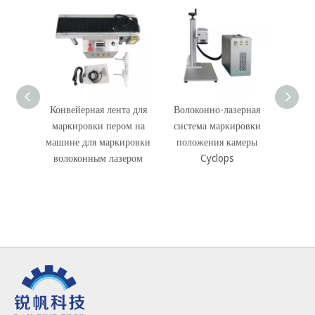
Конвейерная лента для
Волоконно-лазерная
Маши
маркировки пером на
система маркировки
лазера
машине для маркировки
положения камеры
волоконным лазером
Cyclops
УЛЬТ
дл
чу